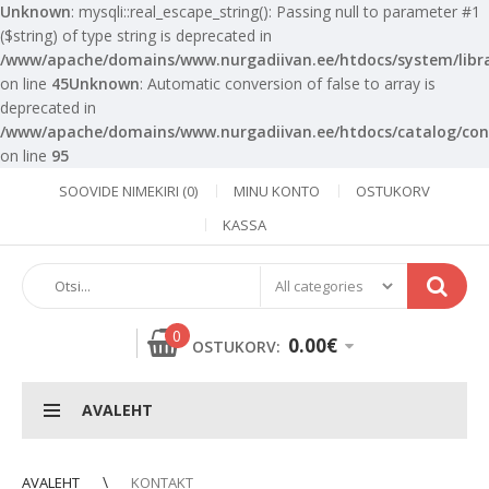
Unknown
: mysqli::real_escape_string(): Passing null to parameter #1
($string) of type string is deprecated in
/www/apache/domains/www.nurgadiivan.ee/htdocs/system/libra
on line
45
Unknown
: Automatic conversion of false to array is
deprecated in
/www/apache/domains/www.nurgadiivan.ee/htdocs/catalog/cont
on line
95
SOOVIDE NIMEKIRI (0)
MINU KONTO
OSTUKORV
KASSA
0
0.00€
OSTUKORV:
AVALEHT
AVALEHT
KONTAKT