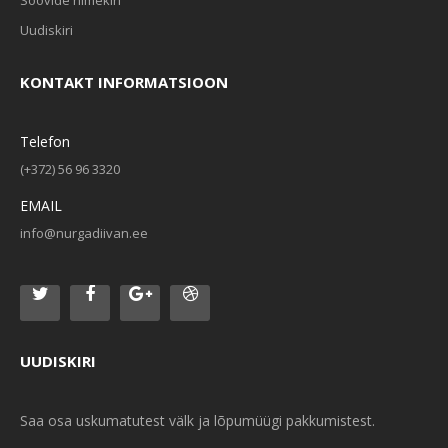
Soovide nimekiri
Uudiskiri
KONTAKT INFORMATSIOON
Telefon
(+372) 56 96 3320
EMAIL
info@nurgadiivan.ee
UUDISKIRI
Saa osa uskumatutest välk ja lõpumüügi pakkumistest.