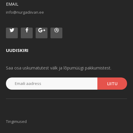
EMAIL
info@nurgadiivan.ee
UUDISKIRI
Saa osa uskumatutest välk ja lõpumüügi pakkumistest.
LIITU
Tingimused