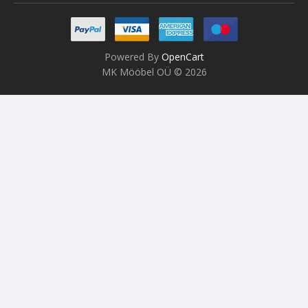
Powered By
OpenCart
MK Mööbel OÜ © 2026