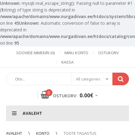
Unknown
: mysqli::real_escape_string(): Passing null to parameter #1
($string) of type string is deprecated in
/www/apache/domains/www.nurgadiivan.ee/htdocs/system/libra
on line
45
Unknown
: Automatic conversion of false to array is
deprecated in
/www/apache/domains/www.nurgadiivan.ee/htdocs/catalog/cont
on line
95
SOOVIDE NIMEKIRI (0)
MINU KONTO
OSTUKORV
KASSA
0
0.00€
OSTUKORV:
AVALEHT
AVALEHT
KONTO
TOOTE TAGASTUS