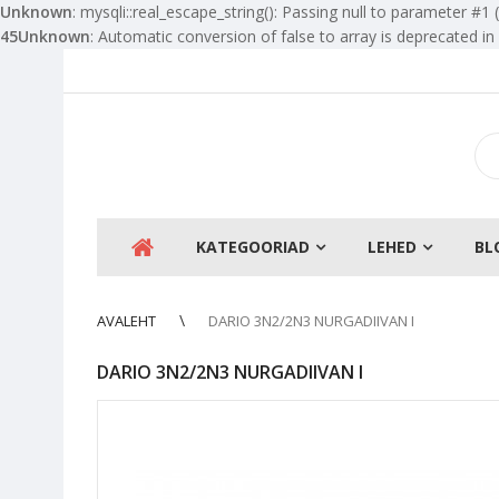
Unknown
: mysqli::real_escape_string(): Passing null to parameter #1 
45
Unknown
: Automatic conversion of false to array is deprecated in
KATEGOORIAD
LEHED
BL
AVALEHT
DARIO 3N2/2N3 NURGADIIVAN I
DARIO 3N2/2N3 NURGADIIVAN I