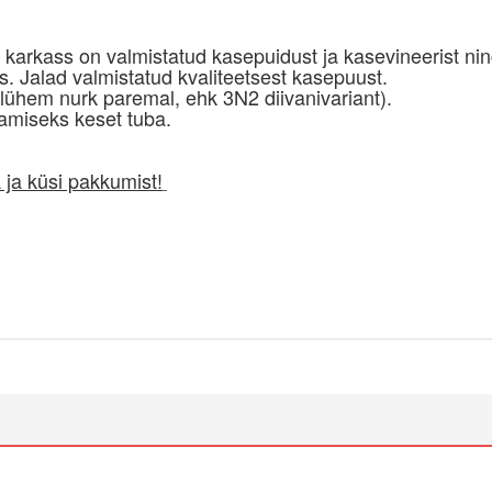
 karkass on valmistatud kasepuidust ja kasevineerist ni
s. Jalad valmistatud kvaliteetsest kasepuust.
on lühem nurk paremal, ehk 3N2 diivanivariant).
tamiseks keset tuba.
 ja küsi pakkumist!