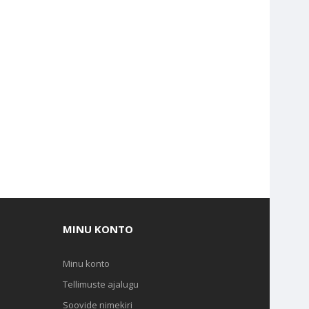
MINU KONTO
Minu konto
Tellimuste ajalugu
Soovide nimekiri