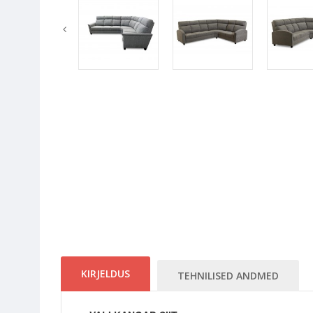
KIRJELDUS
TEHNILISED ANDMED