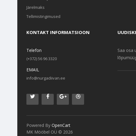
Järelmaks
Tellimistingimused
KONTAKT INFORMATSIOON
UUDISKI
Telefon
Saa osa 
lõpumüüg
(+372) 56 96 3320
EMAIL
info@nurgadiivan.ee
Powered By
OpenCart
MK Mööbel OÜ © 2026