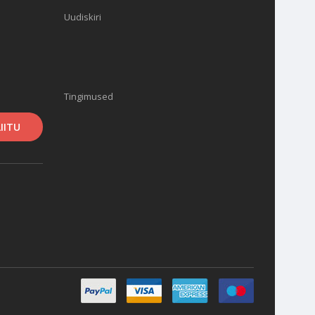
Uudiskiri
Tingimused
LIITU