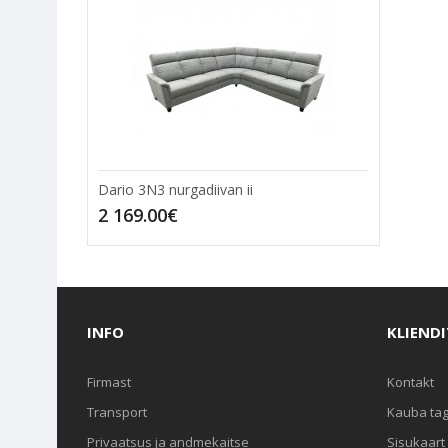
Dario 3N3 nurgadiivan ii
2 169.00€
INFO
KLIEND
Firmast
Kontakt
Transport
Kauba ta
Privaatsus ja andmekaitse
Sisukaart