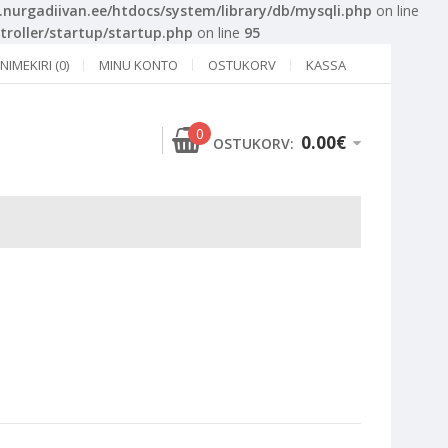
urgadiivan.ee/htdocs/system/library/db/mysqli.php
on line
roller/startup/startup.php
on line
95
IMEKIRI (0)
MINU KONTO
OSTUKORV
KASSA
0
0.00€
OSTUKORV: