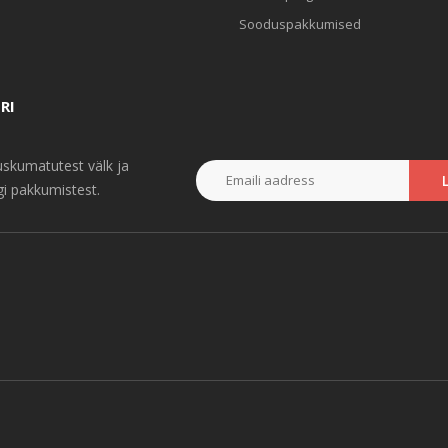
Sooduspakkumised
RI
uskumatutest välk ja
i pakkumistest.