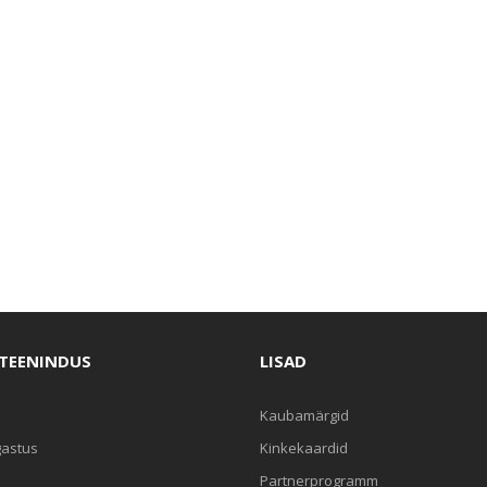
ITEENINDUS
LISAD
Kaubamärgid
gastus
Kinkekaardid
Partnerprogramm