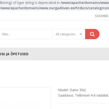
($string) of type string is deprecated in
/www/apache/domains/www.n
/www/apache/domains/www.nurgadiivan.ee/htdocs/catalog/cont
SOOVIDE N
OGI JA ÕPETUSED
Mudel:
Dario 3N2
Saadavus:
Tellimisel 4-6 nädalat.