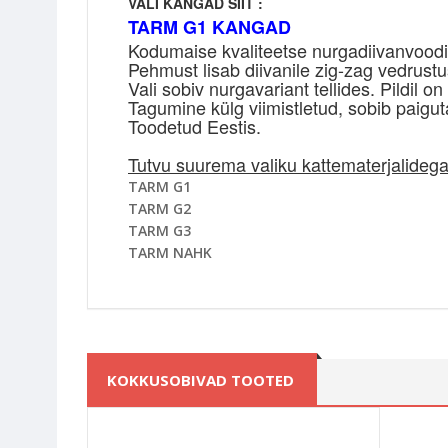
VALI KANGAD SIIT :
TARM G1 KANGAD
Kodumaise kvaliteetse nurgadiivanvoodi
Pehmust lisab diivanile zig-zag vedrustu
Vali sobiv nurgavariant tellides. Pildil 
Tagumine külg viimistletud, sobib paigu
Toodetud Eestis.
Tutvu suurema valiku kattematerjalidega
TARM G1
TARM G2
TARM G3
TARM NAHK
KOKKUSOBIVAD TOOTED