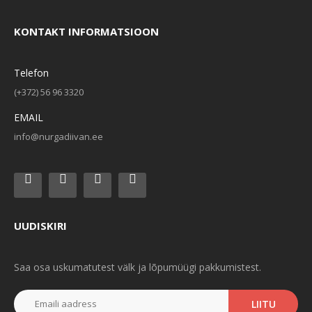
KONTAKT INFORMATSIOON
Telefon
(+372) 56 96 3320
EMAIL
info@nurgadiivan.ee
UUDISKIRI
Saa osa uskumatutest välk ja lõpumüügi pakkumistest.
LIITU