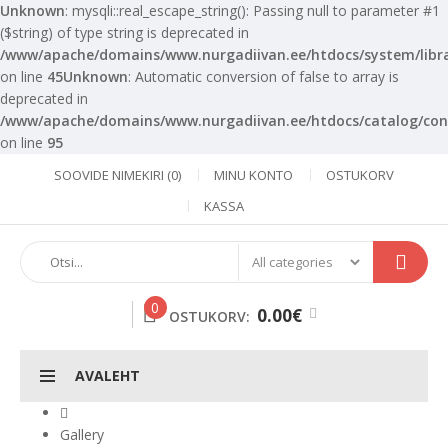
Unknown
: mysqli::real_escape_string(): Passing null to parameter #1
($string) of type string is deprecated in
/www/apache/domains/www.nurgadiivan.ee/htdocs/system/libra
on line
45
Unknown
: Automatic conversion of false to array is
deprecated in
/www/apache/domains/www.nurgadiivan.ee/htdocs/catalog/cont
on line
95
SOOVIDE NIMEKIRI (0)
MINU KONTO
OSTUKORV
KASSA
0
0.00€
OSTUKORV:
AVALEHT
Gallery